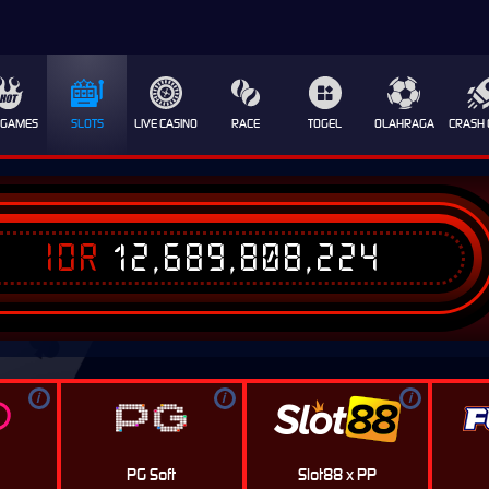
 GAMES
SLOTS
LIVE CASINO
RACE
TOGEL
OLAHRAGA
CRASH
IDR
12,689,808,224
i
i
i
a
PG Soft
Slot88 x PP