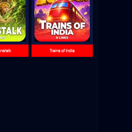
nstalk
Trains of India