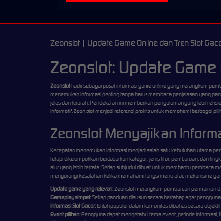
Zeonslot | Update Game Online dan Tren Slot Gacor
Zeonslot: Update Game On
Zeonslot
hadir sebagai pusat informasi game online yang merangkum pembar
menemukan informasi penting tanpa harus membaca penjelasan yang panjang
jelas dan terarah. Pendekatan ini memberikan pengalaman yang lebih ef
informatif, Zeon slot menjadi referensi praktis untuk memahami berbagai 
Zeonslot Menyajikan Inform
Kecepatan menemukan informasi menjadi salah satu kebutuhan utama penggu
tetapi dikelompokkan berdasarkan kategori, jenis fitur, pembaruan, dan t
alur yang lebih tertata. Setiap subjudul dibuat untuk membantu pembaca m
mengurangi kesalahan ketika memahami fungsi menu atau mekanisme game
Update game yang relevan:
Zeonslot merangkum pembaruan permainan dan p
Gameplay simpel:
Setiap panduan disusun secara bertahap agar pengguna d
Informasi Slot Gacor:
Istilah populer dalam komunitas dibahas secara objektif
Event pilihan:
Pengguna dapat mengetahui tema event, periode informasi, fitur