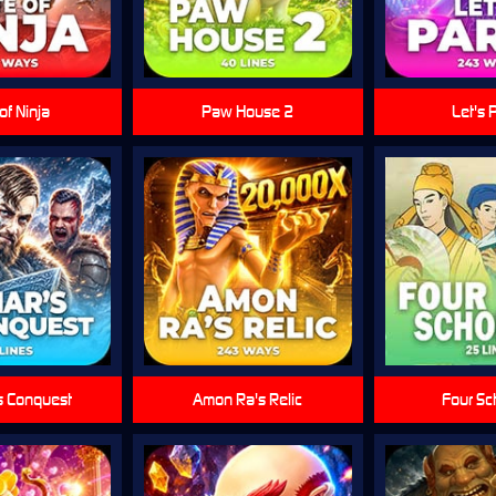
of Ninja
Paw House 2
Let's 
s Conquest
Amon Ra's Relic
Four Sc