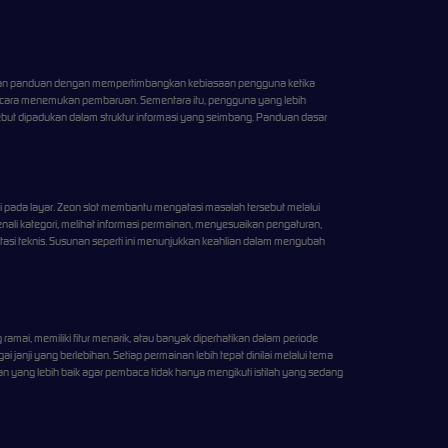
ngkan panduan dengan mempertimbangkan kebiasaan pengguna ketika
an cara menemukan pembaruan. Sementara itu, pengguna yang lebih
ut dipadukan dalam struktur informasi yang seimbang. Panduan dasar
i pada layar. Zeon slot membantu mengatasi masalah tersebut melalui
nali kategori, melihat informasi permainan, menyesuaikan pengaturan,
si teknis. Susunan seperti ini menunjukkan keahlian dalam mengubah
ai, memiliki fitur menarik, atau banyak diperhatikan dalam periode
janji yang berlebihan. Setiap permainan lebih tepat dinilai melalui tema
n yang lebih baik agar pembaca tidak hanya mengikuti istilah yang sedang