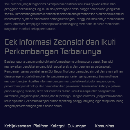
satu sumber yang terorganisasi. Setiap informasi dibuat untuk menjawab kebutuhan
pengguna secara langsung, mulai dari pertanyaan dasar hingga pembaruan yang lebih
spesifik. Keseimbangan antara bahasa sederhana dan pembahasan profesional membuat
konten tetap nyaman dibaca oleh berbagai kalangan. Pengguna tidak hanya memperoleh
daftar informasi, tetapi juga mendapatkan konteks yang membantu mereka memahami
fungsi dan manfaat setiap pembaruan.
Cek Informasi Zeonslot dan Ikuti
Perkembangan Terbarunya
Bagi pengguna yang membutuhkan informasi game online secara cepat, Zeonslot
menawarkan pendekatan yang lebih padat, praktis, dan berorientasi pada solusi.
Pembaruan game, pembahasan Slot Gacor, fitur baru, gameplay simpel, dan event pilihan
disusun agar mudah ditemukan tanpa proses pencarian yang panjang. Zeon slot terus
mengembangkan kualitas informasi dengan memperhatikan kebutuhan pengguna,
perkembangan teknologi, dan perubahan tren permainan. Kenali setiap kategori, pelajari
panduan yang tersedia, serta cek informasi terbaru untuk memperoleh pengalaman
membaca yang lebih jelas, efisien, dan terpercaya. Dengan informasi yang terstruktur dan
terus diperbarui, Zeonslot menjadi pilihan tepat bagi pengguna yang ingin tetap terhubung
dengan perkembangan game online hari ini.
Kebijaksanaan
Platform
Kategori
Dukungan
Komunitas