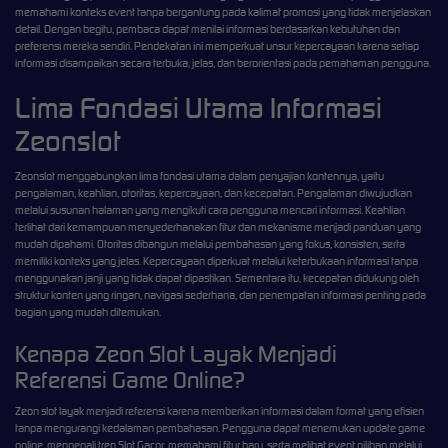
memahami konteks event tanpa bergantung pada kalimat promosi yang tidak menjelaskan
detail. Dengan begitu, pembaca dapat menilai informasi berdasarkan kebutuhan dan
preferensi mereka sendiri. Pendekatan ini memperkuat unsur kepercayaan karena setiap
informasi disampaikan secara terbuka, jelas, dan berorientasi pada pemahaman pengguna.
Lima Fondasi Utama Informasi
Zeonslot
Zeonslot menggabungkan lima fondasi utama dalam penyajian kontennya, yaitu
pengalaman, keahlian, otoritas, kepercayaan, dan kecepatan. Pengalaman diwujudkan
melalui susunan halaman yang mengikuti cara pengguna mencari informasi. Keahlian
terlihat dari kemampuan menyederhanakan fitur dan mekanisme menjadi panduan yang
mudah dipahami. Otoritas dibangun melalui pembahasan yang fokus, konsisten, serta
memiliki konteks yang jelas. Kepercayaan diperkuat melalui keterbukaan informasi tanpa
menggunakan janji yang tidak dapat dipastikan. Sementara itu, kecepatan didukung oleh
struktur konten yang ringan, navigasi sederhana, dan penempatan informasi penting pada
bagian yang mudah ditemukan.
Kenapa Zeon Slot Layak Menjadi
Referensi Game Online?
Zeon slot layak menjadi referensi karena memberikan informasi dalam format yang efisien
tanpa mengurangi kedalaman pembahasan. Pengguna dapat menemukan update game
online, mengenali tren Slot Gacor, memahami fitur baru, serta melihat event pilihan melalui