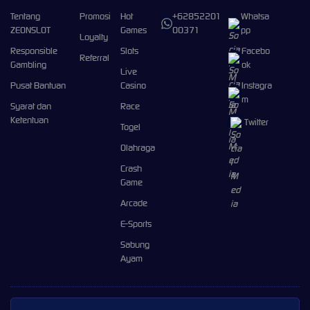
Tentang
Promosi
Hot
+62852201
Whatsa
ZEONSLOT
Games
00371
pp
Loyalty
Responsible
Slots
Facebo
Referral
Gambling
ok
Live
Pusat Bantuan
Casino
Instagra
m
Syarat dan
Race
Ketentuan
Twitter
Togel
Olahraga
Crash
Game
Arcade
E-Sports
Sabung
Ayam