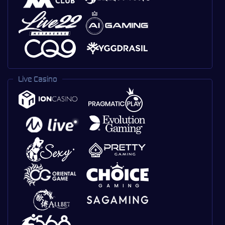
Live Casino