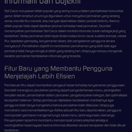
Informatif dan Objektif
Slot Gacor merupakan istilah populer yang sering muncul dalam pembahasan komunitas
game. Istilah tersebut umumnya digunakan untuk menyebut permainan yang sedang
ramai, memiliki fitur menarik, atau banyak diperhatikan dalam periode tertentu. Namun,
istilah populer tidak dapat dijadikan jaminan terhadap hasil permainan. Zeonslot
menempatkan pembahasan Slot Gacor dalam konteks informasi, bukan sebagai janji yang
berlebihan. Setiap permainan lebih tepat dinilai melalui tema visual, kualitas animasi, variasi
fitur, kejelasan gameplay, kenyamanan akses, dan pengalaman pengguna secara
menyeluruh. Pendekatan objektif ini memberikan pemahaman yang lebih baik agar
pembaca tidak hanya mengikuti istilah yang sedang tren, tetapi juga mampu mengenali
karakter permainan berdasarkan informasi yang tersedia.
Fitur Baru yang Membantu Pengguna
Menjelajah Lebih Efisien
Pembaruan fitur dapat memberikan pengaruh besar terhadap kenyamanan penggunaan.
Zeonslot merangkum perubahan penting seperti penyederhanaan menu, peningkatan
tampilan seluler, penambahan sistem pencarian, pengelompokan kategori, dan optimalisasi
kecepatan halaman. Setiap pembaruan dijelaskan berdasarkan manfaatnya agar
pengguna tidak hanya mengetahui bahwa perubahan telah dilakukan, tetapi juga
memahami cara memanfaatkannya. Ketika sebuah fitur baru diperkenalkan, pengguna
memperoleh gambaran mengenai fungsi, lokasi menu, serta kegunaan utamanya.
Penyampaian seperti ini membantu mempercepat proses adaptasi sekaligus
meningkatkan kepercayaan karena informasi diberikan secara transparan dan tidak dibuat
berlebihan.