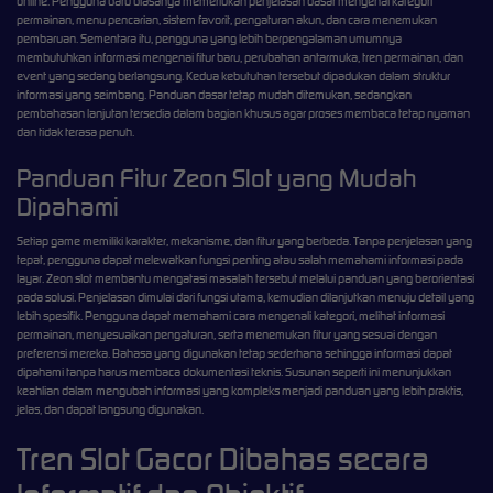
online. Pengguna baru biasanya memerlukan penjelasan dasar mengenai kategori
permainan, menu pencarian, sistem favorit, pengaturan akun, dan cara menemukan
pembaruan. Sementara itu, pengguna yang lebih berpengalaman umumnya
membutuhkan informasi mengenai fitur baru, perubahan antarmuka, tren permainan, dan
event yang sedang berlangsung. Kedua kebutuhan tersebut dipadukan dalam struktur
informasi yang seimbang. Panduan dasar tetap mudah ditemukan, sedangkan
pembahasan lanjutan tersedia dalam bagian khusus agar proses membaca tetap nyaman
dan tidak terasa penuh.
Panduan Fitur Zeon Slot yang Mudah
Dipahami
Setiap game memiliki karakter, mekanisme, dan fitur yang berbeda. Tanpa penjelasan yang
tepat, pengguna dapat melewatkan fungsi penting atau salah memahami informasi pada
layar. Zeon slot membantu mengatasi masalah tersebut melalui panduan yang berorientasi
pada solusi. Penjelasan dimulai dari fungsi utama, kemudian dilanjutkan menuju detail yang
lebih spesifik. Pengguna dapat memahami cara mengenali kategori, melihat informasi
permainan, menyesuaikan pengaturan, serta menemukan fitur yang sesuai dengan
preferensi mereka. Bahasa yang digunakan tetap sederhana sehingga informasi dapat
dipahami tanpa harus membaca dokumentasi teknis. Susunan seperti ini menunjukkan
keahlian dalam mengubah informasi yang kompleks menjadi panduan yang lebih praktis,
jelas, dan dapat langsung digunakan.
Tren Slot Gacor Dibahas secara