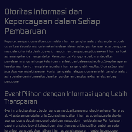
Otoritas Informasi dan
Kepercayaan dalam Setiap
Pembaruan
Kepercayaan pengguna dibangun melalui informasi yang konsisten, relevan, dan mudah
diverifikasi. Zeonslot mengutamakan kejelasan dalam setiap pembahasan agar pengguna
mengetahui konteks dari fitur, event, maupun tren yang sedang dibicarakan. Informasi tidak
seharusnya hanya mengandalkan klaim promosi. Pengguna perlu mendapatkan
penjelasan mengenai fungsi, ketentuan, manfaat, dan batasan setiap fitur. Sikap transparan
tersebut membantu menciptakan sumber informasi yang lebih kredibel. Otoritas Zeon slot
juga diperkuat melalui susunan konten yang sistematis, penggunaan istilah yang konsisten,
serta pembaruan informasi berdasarkan perubahan yang benar-benar relevan bagi
pengguna.
Event Pilihan dengan Informasi yang Lebih
Transparan
Event menjadi salah satu bagian yang sering dicari karena menghadirkan tema, fitur, atau
aktivitas dalam periode tertentu. Zeonslot menyajikan informasi event secara terstruktur
agar pengguna dapat mengenali detail penting sebelum menjelajahinya. Pembahasan
dapat mencakup jadwal, kategori permainan, tema event, fungsi fitur tambahan, serta
ketentuan yang perlu diperhatikan. Informasi yang transparan membantu pengguna