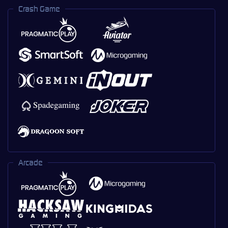
Crash Game
Arcade