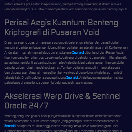
antara kalkulasi presisi dan lompatan iman, merajut strategi cemerlang di dalam matriks
yang dirancang khusus untuk memompa eforia kemenangan hingga ke rasi bintang terjauh.
Perisai Aegis Kuantum: Benteng
Kriptografi di Pusaran Void
Di semesta yang buas, di mana para perompak data, anomali siber, dan parasit digital
mengintai dari dalam bayangan lubang hitam, pertahanan adalah harga mati. Kekhawatiran
Anda akan musnah menjadi debu bintang, karena
Zeonslot
dibentengi oleh Perisai Aegis
Kuantum yang tak tertembus. Layaknya kubah energi pelindung pangkalan militer alien elit,
setiap fragmen identitas dan kepingan harta Anda dienkripsi dalam lapisan titanium digital
yang terus bermutasi mendahului zaman. Tembok pertahanan suci ini menolak segala
bentuk peretasan dimensi, memastikan bahwa riwayat penaklukan Anda tetap menjadi
rahasia ilahi. Di balik pelukan sayap pelindung
Zeonslot
, Anda bebas melepaskan insting
paling buas di arena tanpa pernah terbelenggu oleh rasa waswas.
Akselerasi Warp-Drive & Sentinel
Oracle 24/7
Seorang penguasa galaksi tidak punya waktu untuk terjebak dalam distorsi kelambatan
waktu. Merespons hukum keseimbangan yang genting ini, sistem transmutasi aset di
Zeonslot
beroperasi murni menggunakan teknologi
Warp-Drive
. Aliran energi amunisi
(Deposit) dan penarikan piala kristal (Withdraw) meluncur melampaui kecepatan cahaya,