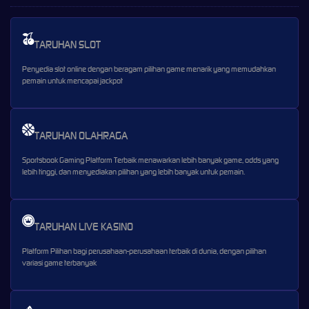
TARUHAN SLOT
Penyedia slot online dengan beragam pilihan game menarik yang memudahkan
pemain untuk mencapai jackpot
TARUHAN OLAHRAGA
Sportsbook Gaming Platform Terbaik menawarkan lebih banyak game, odds yang
lebih tinggi, dan menyediakan pilihan yang lebih banyak untuk pemain.
TARUHAN LIVE KASINO
Platform Pilihan bagi perusahaan-perusahaan terbaik di dunia, dengan pilihan
variasi game terbanyak