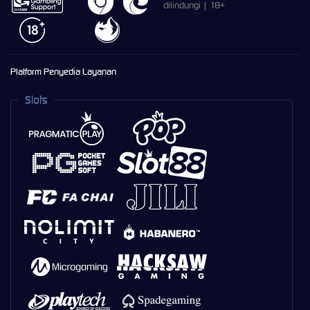
dilindungi | 18+
Platform Penyedia Layanan
Slots