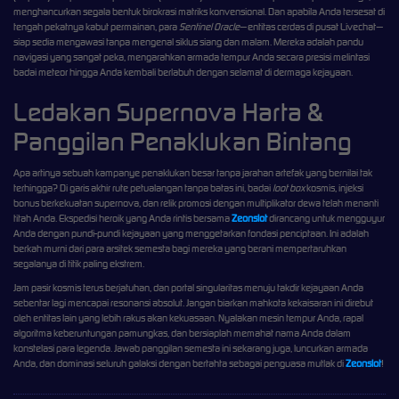
menghancurkan segala bentuk birokrasi matriks konvensional. Dan apabila Anda tersesat di
tengah pekatnya kabut permainan, para
Sentinel Oracle
—entitas cerdas di pusat Livechat—
siap sedia mengawasi tanpa mengenal siklus siang dan malam. Mereka adalah pandu
navigasi yang sangat peka, mengarahkan armada tempur Anda secara presisi melintasi
badai meteor hingga Anda kembali berlabuh dengan selamat di dermaga kejayaan.
Ledakan Supernova Harta &
Panggilan Penaklukan Bintang
Apa artinya sebuah kampanye penaklukan besar tanpa jarahan artefak yang bernilai tak
terhingga? Di garis akhir rute petualangan tanpa batas ini, badai
loot box
kosmis, injeksi
bonus berkekuatan supernova, dan relik promosi dengan multiplikator dewa telah menanti
titah Anda. Ekspedisi heroik yang Anda rintis bersama
Zeonslot
dirancang untuk mengguyur
Anda dengan pundi-pundi kejayaan yang menggetarkan fondasi penciptaan. Ini adalah
berkah murni dari para arsitek semesta bagi mereka yang berani mempertaruhkan
segalanya di titik paling ekstrem.
Jam pasir kosmis terus berjatuhan, dan portal singularitas menuju takdir kejayaan Anda
sebentar lagi mencapai resonansi absolut. Jangan biarkan mahkota kekaisaran ini direbut
oleh entitas lain yang lebih rakus akan kekuasaan. Nyalakan mesin tempur Anda, rapal
algoritma keberuntungan pamungkas, dan bersiaplah memahat nama Anda dalam
konstelasi para legenda. Jawab panggilan semesta ini sekarang juga, luncurkan armada
Anda, dan dominasi seluruh galaksi dengan bertahta sebagai penguasa mutlak di
Zeonslot
!