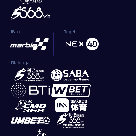
Race
Togel
Olahraga