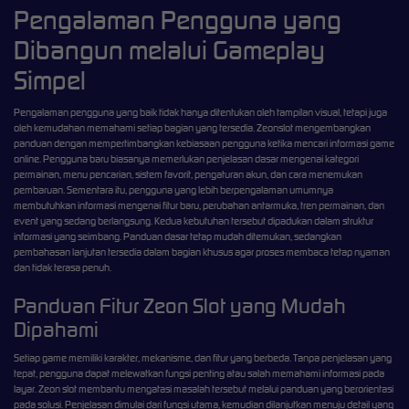
Pengalaman Pengguna yang
Dibangun melalui Gameplay
Simpel
Pengalaman pengguna yang baik tidak hanya ditentukan oleh tampilan visual, tetapi juga
oleh kemudahan memahami setiap bagian yang tersedia. Zeonslot mengembangkan
panduan dengan mempertimbangkan kebiasaan pengguna ketika mencari informasi game
online. Pengguna baru biasanya memerlukan penjelasan dasar mengenai kategori
permainan, menu pencarian, sistem favorit, pengaturan akun, dan cara menemukan
pembaruan. Sementara itu, pengguna yang lebih berpengalaman umumnya
membutuhkan informasi mengenai fitur baru, perubahan antarmuka, tren permainan, dan
event yang sedang berlangsung. Kedua kebutuhan tersebut dipadukan dalam struktur
informasi yang seimbang. Panduan dasar tetap mudah ditemukan, sedangkan
pembahasan lanjutan tersedia dalam bagian khusus agar proses membaca tetap nyaman
dan tidak terasa penuh.
Panduan Fitur Zeon Slot yang Mudah
Dipahami
Setiap game memiliki karakter, mekanisme, dan fitur yang berbeda. Tanpa penjelasan yang
tepat, pengguna dapat melewatkan fungsi penting atau salah memahami informasi pada
layar. Zeon slot membantu mengatasi masalah tersebut melalui panduan yang berorientasi
pada solusi. Penjelasan dimulai dari fungsi utama, kemudian dilanjutkan menuju detail yang