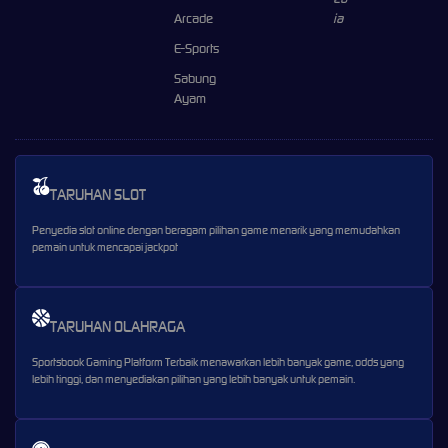
Arcade
E-Sports
Sabung
Ayam
TARUHAN SLOT
Penyedia slot online dengan beragam pilihan game menarik yang memudahkan
pemain untuk mencapai jackpot
TARUHAN OLAHRAGA
Sportsbook Gaming Platform Terbaik menawarkan lebih banyak game, odds yang
lebih tinggi, dan menyediakan pilihan yang lebih banyak untuk pemain.