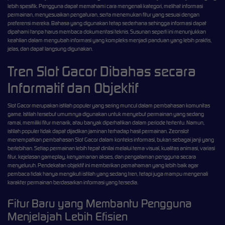
lebih spesifik. Pengguna dapat memahami cara mengenali kategori, melihat informasi
permainan, menyesuaikan pengaturan, serta menemukan fitur yang sesuai dengan
preferensi mereka. Bahasa yang digunakan tetap sederhana sehingga informasi dapat
dipahami tanpa harus membaca dokumentasi teknis. Susunan seperti ini menunjukkan
keahlian dalam mengubah informasi yang kompleks menjadi panduan yang lebih praktis,
jelas, dan dapat langsung digunakan.
Tren Slot Gacor Dibahas secara
Informatif dan Objektif
Slot Gacor merupakan istilah populer yang sering muncul dalam pembahasan komunitas
game. Istilah tersebut umumnya digunakan untuk menyebut permainan yang sedang
ramai, memiliki fitur menarik, atau banyak diperhatikan dalam periode tertentu. Namun,
istilah populer tidak dapat dijadikan jaminan terhadap hasil permainan. Zeonslot
menempatkan pembahasan Slot Gacor dalam konteks informasi, bukan sebagai janji yang
berlebihan. Setiap permainan lebih tepat dinilai melalui tema visual, kualitas animasi, variasi
fitur, kejelasan gameplay, kenyamanan akses, dan pengalaman pengguna secara
menyeluruh. Pendekatan objektif ini memberikan pemahaman yang lebih baik agar
pembaca tidak hanya mengikuti istilah yang sedang tren, tetapi juga mampu mengenali
karakter permainan berdasarkan informasi yang tersedia.
Fitur Baru yang Membantu Pengguna
Menjelajah Lebih Efisien