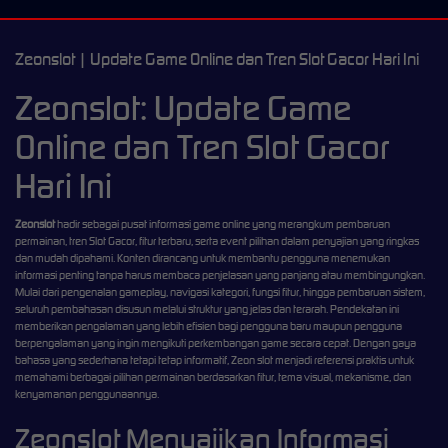
Zeonslot | Update Game Online dan Tren Slot Gacor Hari Ini
Zeonslot: Update Game
Online dan Tren Slot Gacor
Hari Ini
Zeonslot
hadir sebagai pusat informasi game online yang merangkum pembaruan
permainan, tren Slot Gacor, fitur terbaru, serta event pilihan dalam penyajian yang ringkas
dan mudah dipahami. Konten dirancang untuk membantu pengguna menemukan
informasi penting tanpa harus membaca penjelasan yang panjang atau membingungkan.
Mulai dari pengenalan gameplay, navigasi kategori, fungsi fitur, hingga pembaruan sistem,
seluruh pembahasan disusun melalui struktur yang jelas dan terarah. Pendekatan ini
memberikan pengalaman yang lebih efisien bagi pengguna baru maupun pengguna
berpengalaman yang ingin mengikuti perkembangan game secara cepat. Dengan gaya
bahasa yang sederhana tetapi tetap informatif, Zeon slot menjadi referensi praktis untuk
memahami berbagai pilihan permainan berdasarkan fitur, tema visual, mekanisme, dan
kenyamanan penggunaannya.
Zeonslot Menyajikan Informasi