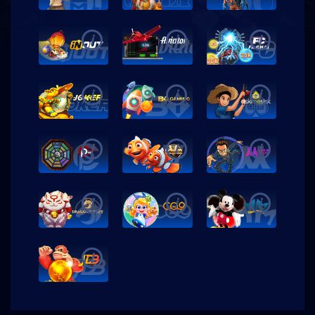
i
i
i
i
i
i
i
i
i
i
i
i
i