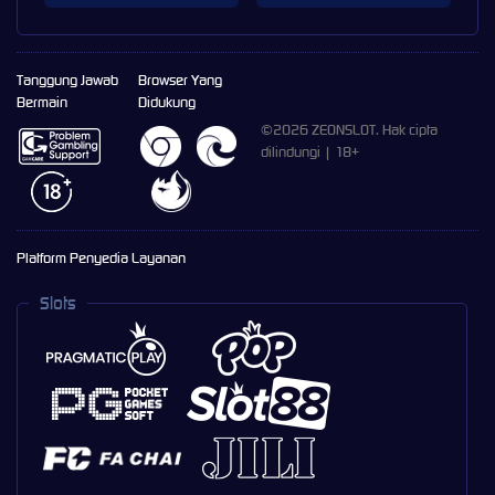
Tanggung Jawab
Browser Yang
Bermain
Didukung
©2026 ZEONSLOT. Hak cipta
dilindungi | 18+
Platform Penyedia Layanan
Slots