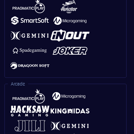
Arcade