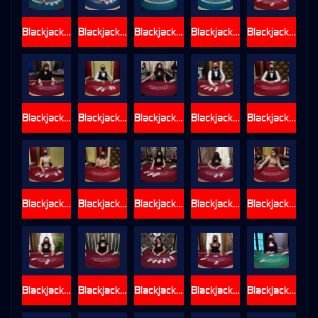
Blackjack_Silver_4
Blackjack_Silver_5
Blackjack_Silver_6
Blackjack_Silver_7
Blackjack_VIP_A
Blackjack_VIP_Alpha
Blackjack_VIP_B
Blackjack_VIP_Beta
Blackjack_VIP_C
Blackjack_VIP_D
Blackjack_VIP_E
Blackjack_VIP_G
Blackjack_VIP_Gamma
Blackjack_VIP_H
Blackjack_VIP_I
Blackjack_VIP_L
Blackjack_VIP_M
Blackjack_VIP_N
Blackjack_VIP_Q
Blackjack_VIP_x