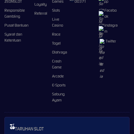
ZEONSLOT
Games
00371
pp
Loyalty
Responsible
Slots
Facebo
Referral
Gambling
ok
Live
Pusat Bantuan
Casino
Instagra
m
Syarat dan
Race
Ketentuan
Twitter
Togel
Olahraga
Crash
Game
Arcade
E-Sports
Sabung
Ayam
TARUHAN SLOT