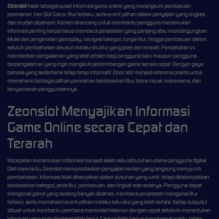
Zeonslot
hadir sebagai pusat informasi game online yang merangkum pembaruan
permainan, tren Slot Gacor, fitur terbaru, serta event pilihan dalam penyajian yang ringkas
dan mudah dipahami. Konten dirancang untuk membantu pengguna menemukan
informasi penting tanpa harus membaca penjelasan yang panjang atau membingungkan.
Mulai dari pengenalan gameplay, navigasi kategori, fungsi fitur, hingga pembaruan sistem,
seluruh pembahasan disusun melalui struktur yang jelas dan terarah. Pendekatan ini
memberikan pengalaman yang lebih efisien bagi pengguna baru maupun pengguna
berpengalaman yang ingin mengikuti perkembangan game secara cepat. Dengan gaya
bahasa yang sederhana tetapi tetap informatif, Zeon slot menjadi referensi praktis untuk
memahami berbagai pilihan permainan berdasarkan fitur, tema visual, mekanisme, dan
kenyamanan penggunaannya.
Zeonslot Menyajikan Informasi
Game Online secara Cepat dan
Terarah
Kecepatan menemukan informasi menjadi salah satu kebutuhan utama pengguna digital.
Oleh karena itu, Zeonslot memprioritaskan penyajian konten yang langsung menuju inti
pembahasan. Informasi tidak ditampilkan dalam susunan yang rumit, tetapi dikelompokkan
berdasarkan kategori, jenis fitur, pembaruan, dan tingkat relevansinya. Pengguna dapat
mengenali game yang sedang banyak dibahas, membaca penjelasan mengenai fitur
terbaru, serta memahami event pilihan melalui satu alur yang lebih tertata. Setiap subjudul
dibuat untuk membantu pembaca memindai halaman dengan cepat sebelum menentukan
informasi yang ingin dipelajari lebih lanjut. Cara ini tidak hanya menghemat waktu, tetapi