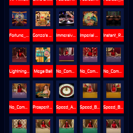
Fortune_Wheel
Gonzo's Treasure Map
Immersive_Roulette
Imperial Quest
Instant_Roulette
Lightning_Baccarat
Mega Ball
No_Comm_Baccarat
No_Comm_Speed_Baccarat_A
No_Comm_Speed_Baccarat_B
No_Comm_Speed_Baccarat_C
Prosperity Tree Baccarat
Speed_Auto_Roulette
Speed_Baccarat_A
Speed_Baccarat_B