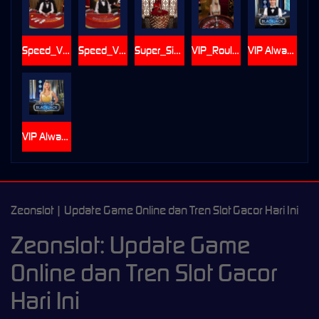
Speed_VIP_Blackjack_C
Speed_VIP_Blackjack_D
Super_Sic_Bo
VIP_Roulette
VIP Always 6 Blackjack 2
VIP Always 6 Blackjack 3
Zeonslot | Update Game Online dan Tren Slot Gacor Hari Ini
Zeonslot: Update Game
Online dan Tren Slot Gacor
Hari Ini