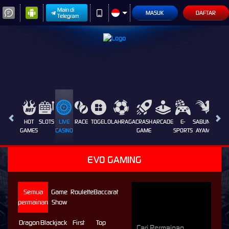
Main di
MASUK
DAFTAR
Telegram
HOT
SLOTS
LIVE
RACE
TOGEL
OLAHRAGA
CRASH
ARCADE
E-
SABUNG
PROM
GAMES
CASINO
GAME
SPORTS
AYAM
EVO GAMING
Semua
Game
Roulette
Baccarat
permainan
Show
Dragon
Blackjack
First
Top