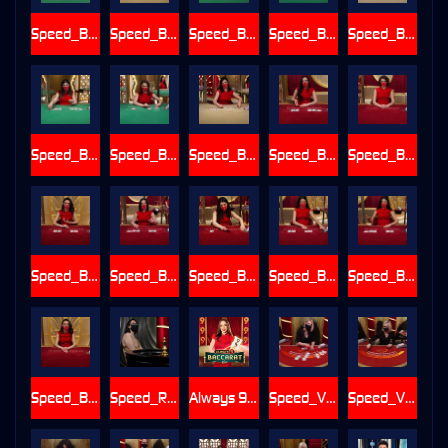
Speed_Baccarat_C
Speed_Baccarat_D
Speed_Baccarat_E
Speed_Baccarat_F
Speed_Baccarat_G
Speed_Baccarat_H
Speed_Baccarat_I
Speed_Baccarat_J
Speed_Baccarat_k
Speed_Baccarat_L
Speed_Baccarat_N
Speed_Baccarat_O
Speed_Baccarat_P
Speed_Baccarat_Q
Speed_Baccarat_R
Speed_Baccarat_S
Speed_Roulette
Always 9 Baccarat
Speed_VIP_Blackjack_A
Speed_VIP_Blackjack_B