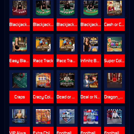
Blackjack_VIP_Z
Blackjack_White_A
Blackjack_White_B
Blackjack_White_C
Cash or Crash
Easy Blackjack
Race Track
Race Track First Person
Infinite Bet Stacker Blackjack
Super Color Game
Craps
Crazy Coin Flip
Dead or Alive: Saloon
Deal or No Deal
Dragon_Tiger
VIP Always 6 Blackjack 1
Extra Chilli Epic Spin
Football Studio
Football Studio Dice
Football_Studio