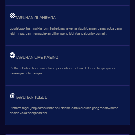
TARUHAN OLAHRAGA
Sportsbook Gaming Platform Terbaik menawarkan lebih banyak game, odds yang
lebih tinggi, dan menyediakan pilihan yang lebih banyak untuk pemain.
TARUHAN LIVE KASINO
Platform Pilihan bagi perusahaan-perusahaan terbaik di dunia, dengan pilihan
variasi game terbanyak
TARUHAN TOGEL
Platform togel yang menarik dari perusahan terbaik di dunia yang menawarkan
hadiah kemenangan besar