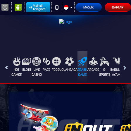
Main di
MASUK
DAFTAR
Telegram
HOT
SLOTS
LIVE
RACE
TOGEL
OLAHRAGA
CRASH
ARCADE
E-
SABUNG
PROM
GAMES
CASINO
GAME
SPORTS
AYAM