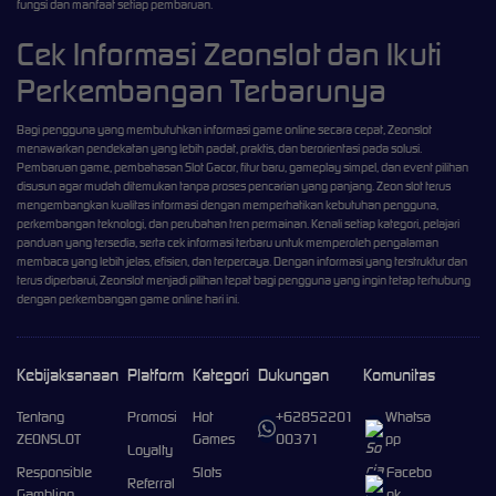
fungsi dan manfaat setiap pembaruan.
Cek Informasi Zeonslot dan Ikuti
Perkembangan Terbarunya
Bagi pengguna yang membutuhkan informasi game online secara cepat, Zeonslot
menawarkan pendekatan yang lebih padat, praktis, dan berorientasi pada solusi.
Pembaruan game, pembahasan Slot Gacor, fitur baru, gameplay simpel, dan event pilihan
disusun agar mudah ditemukan tanpa proses pencarian yang panjang. Zeon slot terus
mengembangkan kualitas informasi dengan memperhatikan kebutuhan pengguna,
perkembangan teknologi, dan perubahan tren permainan. Kenali setiap kategori, pelajari
panduan yang tersedia, serta cek informasi terbaru untuk memperoleh pengalaman
membaca yang lebih jelas, efisien, dan terpercaya. Dengan informasi yang terstruktur dan
terus diperbarui, Zeonslot menjadi pilihan tepat bagi pengguna yang ingin tetap terhubung
dengan perkembangan game online hari ini.
Kebijaksanaan
Platform
Kategori
Dukungan
Komunitas
Tentang
Promosi
Hot
+62852201
Whatsa
ZEONSLOT
Games
00371
pp
Loyalty
Responsible
Slots
Facebo
Referral
Gambling
ok