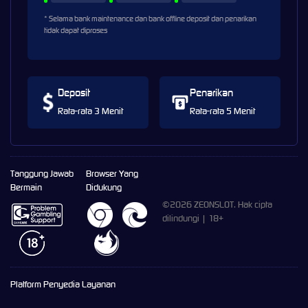
* Selama bank maintenance dan bank offline deposit dan penarikan
tidak dapat diproses
Deposit
Penarikan
Rata-rata 3 Menit
Rata-rata 5 Menit
Tanggung Jawab
Browser Yang
Bermain
Didukung
©2026 ZEONSLOT. Hak cipta
dilindungi | 18+
Platform Penyedia Layanan